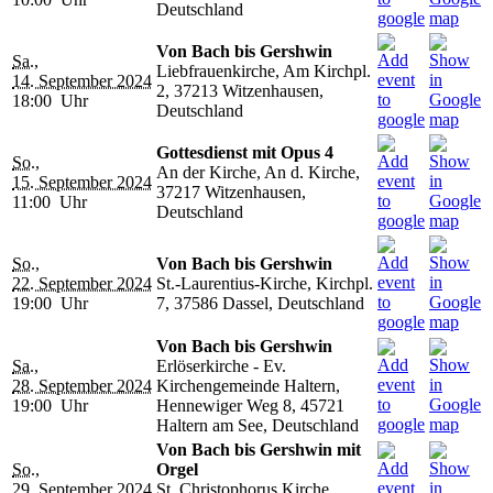
Deutschland
Von Bach bis Gershwin
Sa.,
Liebfrauenkirche, Am Kirchpl.
14. September 2024
2, 37213 Witzenhausen,
18:00 Uhr
Deutschland
Gottesdienst mit Opus 4
So.,
An der Kirche, An d. Kirche,
15. September 2024
37217 Witzenhausen,
11:00 Uhr
Deutschland
So.,
Von Bach bis Gershwin
22. September 2024
St.-Laurentius-Kirche, Kirchpl.
19:00 Uhr
7, 37586 Dassel, Deutschland
Von Bach bis Gershwin
Sa.,
Erlöserkirche - Ev.
28. September 2024
Kirchengemeinde Haltern,
19:00 Uhr
Hennewiger Weg 8, 45721
Haltern am See, Deutschland
Von Bach bis Gershwin mit
So.,
Orgel
29. September 2024
St. Christophorus Kirche,