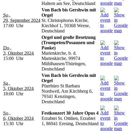
Haltern am See, Deutschland
Von Bach bis Gershwin mit
So.,
Orgel
29. September 2024
St. Christophorus Kirche,
17:00 Uhr
Kirchhof 1, 59368 Werne,
Deutschland
Orgel und große Besetzung
(Trompeten/Posaunen und
Do.,
Pauke)
3. Oktober 2024
Marienkirche, b. d.
15:00 Uhr
Marienkirche, 99974
Mühlhausen/Thüringen,
Deutschland
Von Bach bis Gershwin mit
Orgel
Sa.,
Pfarrbüro St Barbara
5. Oktober 2024
Nordweil, Am Kirchberg 6,
18:00 Uhr
79341 Kenzingen,
Deutschland
So.,
Festkonzert 30 Jahre Opus 4
6. Oktober 2024
Erzabtei St. Ottilien, Erzabtei
15:30 Uhr
1, 86941 Eresing, Deutschland