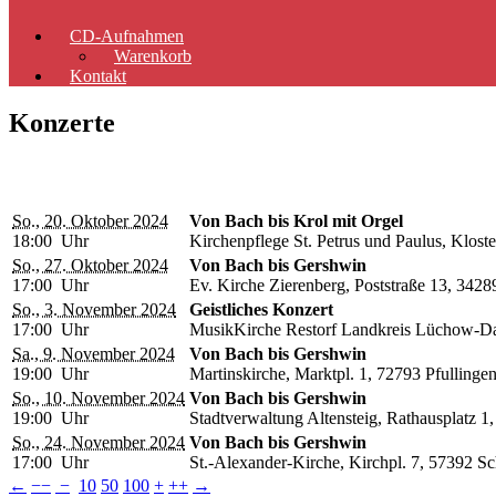
CD-Aufnahmen
Warenkorb
Kontakt
Konzerte
So., 20. Oktober 2024
Von Bach bis Krol mit Orgel
18:00 Uhr
Kirchenpflege St. Petrus und Paulus, Klost
So., 27. Oktober 2024
Von Bach bis Gershwin
17:00 Uhr
Ev. Kirche Zierenberg, Poststraße 13, 3428
So., 3. November 2024
Geistliches Konzert
17:00 Uhr
MusikKirche Restorf Landkreis Lüchow-D
Sa., 9. November 2024
Von Bach bis Gershwin
19:00 Uhr
Martinskirche, Marktpl. 1, 72793 Pfullinge
So., 10. November 2024
Von Bach bis Gershwin
19:00 Uhr
Stadtverwaltung Altensteig, Rathausplatz 1
So., 24. November 2024
Von Bach bis Gershwin
17:00 Uhr
St.-Alexander-Kirche, Kirchpl. 7, 57392 S
←
−−
−
10
50
100
+
++
→