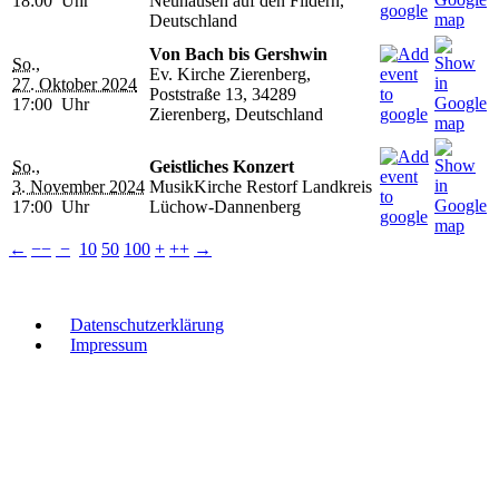
18:00 Uhr
Neuhausen auf den Fildern,
Deutschland
Von Bach bis Gershwin
So.,
Ev. Kirche Zierenberg,
27. Oktober 2024
Poststraße 13, 34289
17:00 Uhr
Zierenberg, Deutschland
So.,
Geistliches Konzert
3. November 2024
MusikKirche Restorf Landkreis
17:00 Uhr
Lüchow-Dannenberg
←
−−
−
10
50
100
+
++
→
Datenschutzerklärung
Impressum