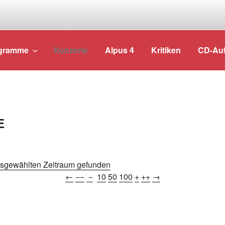
POSAUNENQUARTE
gramme
Konzerte
Alpus 4
Kritiken
CD-Au
E
usgewählten Zeitraum gefunden
←
−−
−
10
50
100
+
++
→