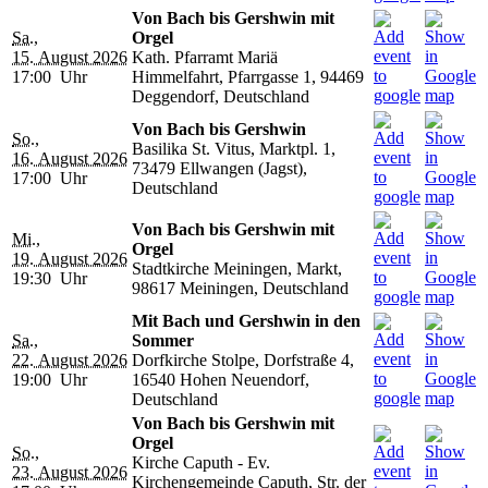
Von Bach bis Gershwin mit
Sa.,
Orgel
15. August 2026
Kath. Pfarramt Mariä
17:00 Uhr
Himmelfahrt, Pfarrgasse 1, 94469
Deggendorf, Deutschland
Von Bach bis Gershwin
So.,
Basilika St. Vitus, Marktpl. 1,
16. August 2026
73479 Ellwangen (Jagst),
17:00 Uhr
Deutschland
Von Bach bis Gershwin mit
Mi.,
Orgel
19. August 2026
Stadtkirche Meiningen, Markt,
19:30 Uhr
98617 Meiningen, Deutschland
Mit Bach und Gershwin in den
Sa.,
Sommer
22. August 2026
Dorfkirche Stolpe, Dorfstraße 4,
19:00 Uhr
16540 Hohen Neuendorf,
Deutschland
Von Bach bis Gershwin mit
Orgel
So.,
Kirche Caputh - Ev.
23. August 2026
Kirchengemeinde Caputh, Str. der