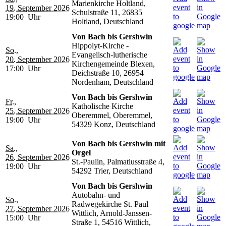
Marienkirche Holtland,
19. September 2026
Schulstraße 11, 26835
19:00 Uhr
Holtland, Deutschland
Von Bach bis Gershwin
Hippolyt-Kirche -
So.,
Evangelisch-lutherische
20. September 2026
Kirchengemeinde Blexen,
17:00 Uhr
Deichstraße 10, 26954
Nordenham, Deutschland
Von Bach bis Gershwin
Fr.,
Katholische Kirche
25. September 2026
Oberemmel, Oberemmel,
19:00 Uhr
54329 Konz, Deutschland
Von Bach bis Gershwin mit
Sa.,
Orgel
26. September 2026
St.-Paulin, Palmatiusstraße 4,
19:00 Uhr
54292 Trier, Deutschland
Von Bach bis Gershwin
Autobahn- und
So.,
Radwegekirche St. Paul
27. September 2026
Wittlich, Arnold-Janssen-
15:00 Uhr
Straße 1, 54516 Wittlich,