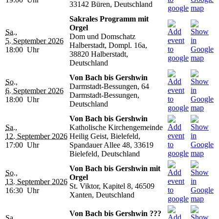
33142 Büren, Deutschland
Sakrales Programm mit
Orgel
Sa.,
Dom und Domschatz
5. September 2026
Halberstadt, Dompl. 16a,
18:00 Uhr
38820 Halberstadt,
Deutschland
Von Bach bis Gershwin
So.,
Darmstadt-Bessungen, 64
6. September 2026
Darmstadt-Bessungen,
18:00 Uhr
Deutschland
Von Bach bis Gershwin
Sa.,
Katholische Kirchengemeinde
12. September 2026
Heilig Geist, Bielefeld,
17:00 Uhr
Spandauer Allee 48, 33619
Bielefeld, Deutschland
Von Bach bis Gershwin mit
So.,
Orgel
13. September 2026
St. Viktor, Kapitel 8, 46509
16:30 Uhr
Xanten, Deutschland
Von Bach bis Gershwin ???
Sa.,