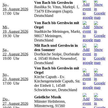
Von Bach bis Gershwin
So.,
Basilika St. Vitus, Marktpl. 1,
16. August 2026
73479 Ellwangen (Jagst),
17:00 Uhr
Deutschland
Von Bach bis Gershwin mit
Mi.,
Orgel
19. August 2026
Stadtkirche Meiningen, Markt,
19:30 Uhr
98617 Meiningen,
Deutschland
Mit Bach und Gershwin in
Sa.,
den Sommer
22. August 2026
Dorfkirche Stolpe, Dorfstraße
19:00 Uhr
4, 16540 Hohen Neuendorf,
Deutschland
Von Bach bis Gershwin mit
Orgel
So.,
Kirche Caputh - Ev.
23. August 2026
Kirchengemeinde Caputh, Str.
17:00 Uhr
der Einheit 1, 14548
Schwielowsee, Deutschland
Geistliche Musik
Do.,
Münster Heilsbronn,
27. August 2026
Münsterweg, 91560
19:00 Uhr