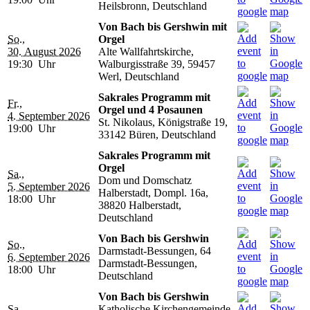
Heilsbronn, Deutschland
Von Bach bis Gershwin mit
So.,
Orgel
30. August 2026
Alte Wallfahrtskirche,
19:30 Uhr
Walburgisstraße 39, 59457
Werl, Deutschland
Sakrales Programm mit
Fr.,
Orgel und 4 Posaunen
4. September 2026
St. Nikolaus, Königstraße 19,
19:00 Uhr
33142 Büren, Deutschland
Sakrales Programm mit
Orgel
Sa.,
Dom und Domschatz
5. September 2026
Halberstadt, Dompl. 16a,
18:00 Uhr
38820 Halberstadt,
Deutschland
Von Bach bis Gershwin
So.,
Darmstadt-Bessungen, 64
6. September 2026
Darmstadt-Bessungen,
18:00 Uhr
Deutschland
Von Bach bis Gershwin
Sa.,
Katholische Kirchengemeinde