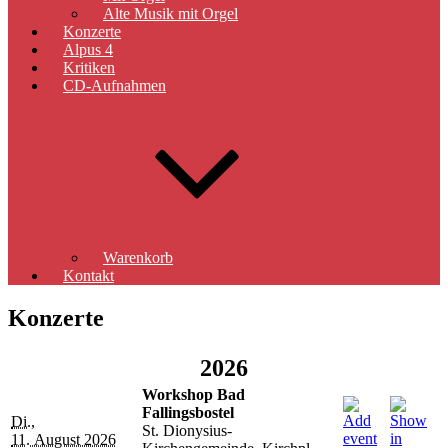
Alte Musik mit Orgel
Konzerte
Alpus 4
Kritiken
CD-Aufnahmen
Warenkorb
Kontakt
Konzerte
2026
Workshop Bad
Fallingsbostel
Di.,
St. Dionysius-
11. August 2026