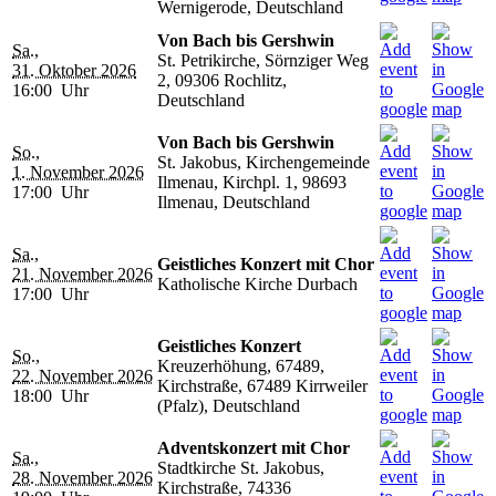
Wernigerode, Deutschland
Von Bach bis Gershwin
Sa.,
St. Petrikirche, Sörnziger Weg
31. Oktober 2026
2, 09306 Rochlitz,
16:00 Uhr
Deutschland
Von Bach bis Gershwin
So.,
St. Jakobus, Kirchengemeinde
1. November 2026
Ilmenau, Kirchpl. 1, 98693
17:00 Uhr
Ilmenau, Deutschland
Sa.,
Geistliches Konzert mit Chor
21. November 2026
Katholische Kirche Durbach
17:00 Uhr
Geistliches Konzert
So.,
Kreuzerhöhung, 67489,
22. November 2026
Kirchstraße, 67489 Kirrweiler
18:00 Uhr
(Pfalz), Deutschland
Adventskonzert mit Chor
Sa.,
Stadtkirche St. Jakobus,
28. November 2026
Kirchstraße, 74336