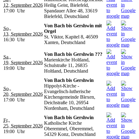
12. September 2026
Heilig Geist, Bielefeld,
17:00 Uhr
Spandauer Allee 48, 33619
Bielefeld, Deutschland
Von Bach bis Gershwin mit
So.,
Orgel
13. September 2026
St. Viktor, Kapitel 8, 46509
16:30 Uhr
Xanten, Deutschland
Von Bach bis Gershwin ???
Sa.,
Marienkirche Holtland,
19. September 2026
Schulstraße 11, 26835
19:00 Uhr
Holtland, Deutschland
Von Bach bis Gershwin
Hippolyt-Kirche -
So.,
Evangelisch-lutherische
20. September 2026
Kirchengemeinde Blexen,
17:00 Uhr
Deichstraße 10, 26954
Nordenham, Deutschland
Von Bach bis Gershwin
Fr.,
Katholische Kirche
25. September 2026
Oberemmel, Oberemmel,
19:00 Uhr
54329 Konz, Deutschland