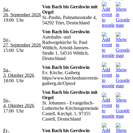
Von Bach bis Gershwin mit
Sa.,
Orgel
26. September 2026
St.-Paulin, Palmatiusstraße 4,
19:00 Uhr
54292 Trier, Deutschland
Von Bach bis Gershwin
Autobahn- und
So.,
Radwegekirche St. Paul
27. September 2026
Wittlich, Arnold-Janssen-
15:00 Uhr
Straße 1, 54516 Wittlich,
Deutschland
Von Bach bis Gershwin
Sa.,
Ev. Kirche, Gaiberg
3. Oktober 2026
https//www.kirchenbauverein-
18:00 Uhr
gaiberg.de/Opus4
Von Bach bis Gershwin mit
Orgel
So.,
St. Johannes - Evangelisch-
4. Oktober 2026
Lutherische Kirchengemeinde
17:00 Uhr
Castell, Kirchpl. 1, 97355
Castell, Deutschland
Fr.,
Von Bach bis Gershwin