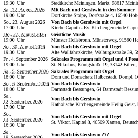
19:30 Uhr
Stadtkirche Meiningen, Markt, 98617 Meini
Sa., 22. August 2026
Mit Bach und Gershwin in den Sommer
19:00 Uhr
Dorfkirche Stolpe, Dorfstraße 4, 16540 Ho
So., 23. August 2026
Von Bach bis Gershwin mit Orgel
17:00 Uhr
Kirche Caputh - Ev. Kirchengemeinde Caputh
Do., 27. August 2026
Geistliche Musik
19:00 Uhr
Münster Heilsbronn, Münsterweg, 91560 He
So., 30. August 2026
Von Bach bis Gershwin mit Orgel
19:30 Uhr
Alte Wallfahrtskirche, Walburgisstraße 39, 
Fr., 4. September 2026
Sakrales Programm mit Orgel und 4 Pos
19:00 Uhr
St. Nikolaus, Königstraße 19, 33142 Büren,
Sa., 5. September 2026
Sakrales Programm mit Orgel
18:00 Uhr
Dom und Domschatz Halberstadt, Dompl. 16
So., 6. September 2026
Von Bach bis Gershwin
18:00 Uhr
Darmstadt-Bessungen, 64 Darmstadt-Bessun
Sa.,
Von Bach bis Gershwin
12. September 2026
Katholische Kirchengemeinde Heilig Geist, 
17:00 Uhr
So.,
Von Bach bis Gershwin mit Orgel
13. September 2026
St. Viktor, Kapitel 8, 46509 Xanten, Deutsc
16:30 Uhr
Sa.,
Von Bach bis Gershwin ???
19. September 2026