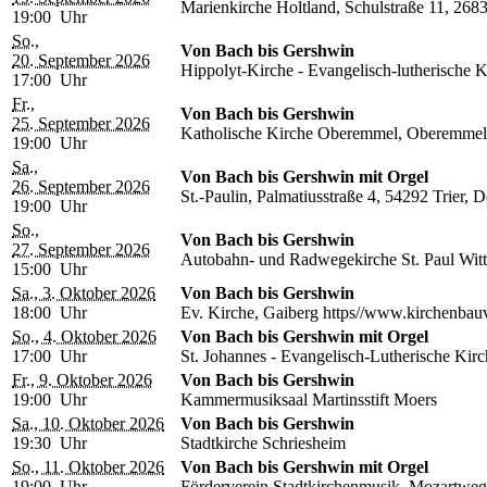
Marienkirche Holtland, Schulstraße 11, 268
19:00 Uhr
So.,
Von Bach bis Gershwin
20. September 2026
Hippolyt-Kirche - Evangelisch-lutherische
17:00 Uhr
Fr.,
Von Bach bis Gershwin
25. September 2026
Katholische Kirche Oberemmel, Oberemmel
19:00 Uhr
Sa.,
Von Bach bis Gershwin mit Orgel
26. September 2026
St.-Paulin, Palmatiusstraße 4, 54292 Trier, 
19:00 Uhr
So.,
Von Bach bis Gershwin
27. September 2026
Autobahn- und Radwegekirche St. Paul Wittl
15:00 Uhr
Sa., 3. Oktober 2026
Von Bach bis Gershwin
18:00 Uhr
Ev. Kirche, Gaiberg https//www.kirchenbau
So., 4. Oktober 2026
Von Bach bis Gershwin mit Orgel
17:00 Uhr
St. Johannes - Evangelisch-Lutherische Kirc
Fr., 9. Oktober 2026
Von Bach bis Gershwin
19:00 Uhr
Kammermusiksaal Martinsstift Moers
Sa., 10. Oktober 2026
Von Bach bis Gershwin
19:30 Uhr
Stadtkirche Schriesheim
So., 11. Oktober 2026
Von Bach bis Gershwin mit Orgel
19:00 Uhr
Förderverein Stadtkirchenmusik, Mozartweg