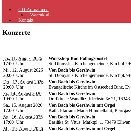
CD-Aufnahmen
Warenkorb
Kontakt
Konzerte
Di., 11. August 2026
Workshop Bad Fallingsbostel
17:00 Uhr
St. Dionysius-Kirchengemeinde, Kirchpl. 9B
Mi., 12. August 2026
Von Bach bis Gershwin
20:00 Uhr
St. Dionysius-Kirchengemeinde, Kirchpl. 9B
Do., 13. August 2026
Von Bach bis Gershwin
20:00 Uhr
Evangelische Kirche im Ostseebad Binz, Ev
Fr., 14. August 2026
Von Bach bis Gershwin
19:00 Uhr
Dorfkirche Wandlitz, Kirchstraße 21, 16348
Sa., 15. August 2026
Von Bach bis Gershwin mit Orgel
17:00 Uhr
Kath. Pfarramt Mariä Himmelfahrt, Pfarrga
So., 16. August 2026
Von Bach bis Gershwin
17:00 Uhr
Basilika St. Vitus, Marktpl. 1, 73479 Ellwan
Mi., 19. August 2026
Von Bach bis Gershwin mit Orgel