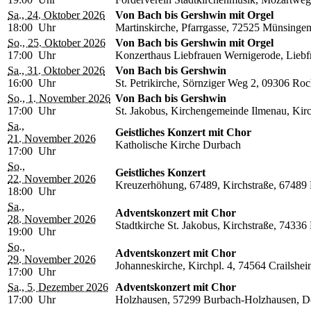
Sa., 24. Oktober 2026
Von Bach bis Gershwin mit Orgel
18:00 Uhr
Martinskirche, Pfarrgasse, 72525 Münsinge
So., 25. Oktober 2026
Von Bach bis Gershwin mit Orgel
17:00 Uhr
Konzerthaus Liebfrauen Wernigerode, Liebf
Sa., 31. Oktober 2026
Von Bach bis Gershwin
16:00 Uhr
St. Petrikirche, Sörnziger Weg 2, 09306 Roc
So., 1. November 2026
Von Bach bis Gershwin
17:00 Uhr
St. Jakobus, Kirchengemeinde Ilmenau, Kirc
Sa.,
Geistliches Konzert mit Chor
21. November 2026
Katholische Kirche Durbach
17:00 Uhr
So.,
Geistliches Konzert
22. November 2026
Kreuzerhöhung, 67489, Kirchstraße, 67489 K
18:00 Uhr
Sa.,
Adventskonzert mit Chor
28. November 2026
Stadtkirche St. Jakobus, Kirchstraße, 7433
19:00 Uhr
So.,
Adventskonzert mit Chor
29. November 2026
Johanneskirche, Kirchpl. 4, 74564 Crailshe
17:00 Uhr
Sa., 5. Dezember 2026
Adventskonzert mit Chor
17:00 Uhr
Holzhausen, 57299 Burbach-Holzhausen, D