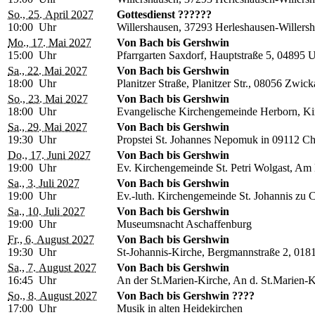
So., 25. April 2027
Gottesdienst ??????
10:00 Uhr
Willershausen, 37293 Herleshausen-Willers
Mo., 17. Mai 2027
Von Bach bis Gershwin
15:00 Uhr
Pfarrgarten Saxdorf, Hauptstraße 5, 04895
Sa., 22. Mai 2027
Von Bach bis Gershwin
18:00 Uhr
Planitzer Straße, Planitzer Str., 08056 Zwic
So., 23. Mai 2027
Von Bach bis Gershwin
18:00 Uhr
Evangelische Kirchengemeinde Herborn, Ki
Sa., 29. Mai 2027
Von Bach bis Gershwin
19:30 Uhr
Propstei St. Johannes Nepomuk in 09112 Che
Do., 17. Juni 2027
Von Bach bis Gershwin
19:00 Uhr
Ev. Kirchengemeinde St. Petri Wolgast, Am 
Sa., 3. Juli 2027
Von Bach bis Gershwin
19:00 Uhr
Ev.-luth. Kirchengemeinde St. Johannis zu
Sa., 10. Juli 2027
Von Bach bis Gershwin
19:00 Uhr
Museumsnacht Aschaffenburg
Fr., 6. August 2027
Von Bach bis Gershwin
19:30 Uhr
St-Johannis-Kirche, Bergmannstraße 2, 01
Sa., 7. August 2027
Von Bach bis Gershwin
16:45 Uhr
An der St.Marien-Kirche, An d. St.Marien-
So., 8. August 2027
Von Bach bis Gershwin ????
17:00 Uhr
Musik in alten Heidekirchen