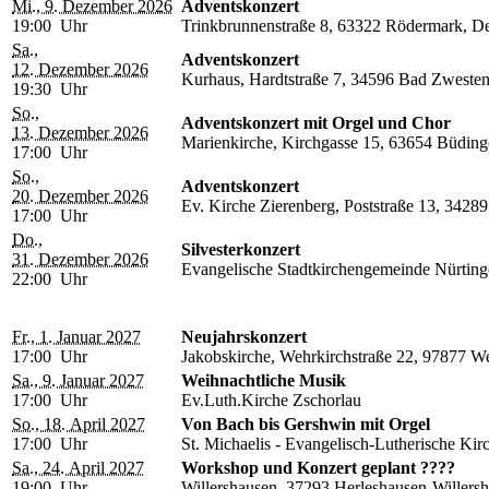
Mi., 9. Dezember 2026
Adventskonzert
19:00 Uhr
Trinkbrunnenstraße 8, 63322 Rödermark, D
Sa.,
Adventskonzert
12. Dezember 2026
Kurhaus, Hardtstraße 7, 34596 Bad Zwesten
19:30 Uhr
So.,
Adventskonzert mit Orgel und Chor
13. Dezember 2026
Marienkirche, Kirchgasse 15, 63654 Büding
17:00 Uhr
So.,
Adventskonzert
20. Dezember 2026
Ev. Kirche Zierenberg, Poststraße 13, 3428
17:00 Uhr
Do.,
Silvesterkonzert
31. Dezember 2026
Evangelische Stadtkirchengemeinde Nürting
22:00 Uhr
Fr., 1. Januar 2027
Neujahrskonzert
17:00 Uhr
Jakobskirche, Wehrkirchstraße 22, 97877 W
Sa., 9. Januar 2027
Weihnachtliche Musik
17:00 Uhr
Ev.Luth.Kirche Zschorlau
So., 18. April 2027
Von Bach bis Gershwin mit Orgel
17:00 Uhr
St. Michaelis - Evangelisch-Lutherische Kir
Sa., 24. April 2027
Workshop und Konzert geplant ????
19:00 Uhr
Willershausen, 37293 Herleshausen-Willers