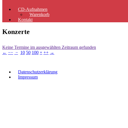
CD-Aufnahmen
Warenkorb
Kontakt
Konzerte
Keine Termine im ausgewählten Zeitraum gefunden
←
−−
−
10
50
100
+
++
→
Datenschutzerklärung
Impressum