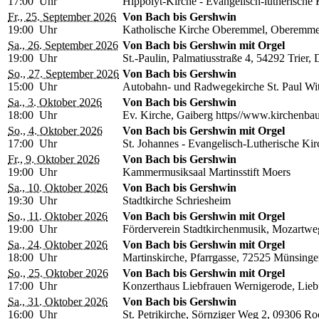
17:00 Uhr
Hippolyt-Kirche - Evangelisch-lutherisch
Fr., 25. September 2026
Von Bach bis Gershwin
19:00 Uhr
Katholische Kirche Oberemmel, Oberemme
Sa., 26. September 2026
Von Bach bis Gershwin mit Orgel
19:00 Uhr
St.-Paulin, Palmatiusstraße 4, 54292 Trier,
So., 27. September 2026
Von Bach bis Gershwin
15:00 Uhr
Autobahn- und Radwegekirche St. Paul Witt
Sa., 3. Oktober 2026
Von Bach bis Gershwin
18:00 Uhr
Ev. Kirche, Gaiberg https//www.kirchenba
So., 4. Oktober 2026
Von Bach bis Gershwin mit Orgel
17:00 Uhr
St. Johannes - Evangelisch-Lutherische Kir
Fr., 9. Oktober 2026
Von Bach bis Gershwin
19:00 Uhr
Kammermusiksaal Martinsstift Moers
Sa., 10. Oktober 2026
Von Bach bis Gershwin
19:30 Uhr
Stadtkirche Schriesheim
So., 11. Oktober 2026
Von Bach bis Gershwin mit Orgel
19:00 Uhr
Förderverein Stadtkirchenmusik, Mozartwe
Sa., 24. Oktober 2026
Von Bach bis Gershwin mit Orgel
18:00 Uhr
Martinskirche, Pfarrgasse, 72525 Münsinge
So., 25. Oktober 2026
Von Bach bis Gershwin mit Orgel
17:00 Uhr
Konzerthaus Liebfrauen Wernigerode, Lieb
Sa., 31. Oktober 2026
Von Bach bis Gershwin
16:00 Uhr
St. Petrikirche, Sörnziger Weg 2, 09306 Ro