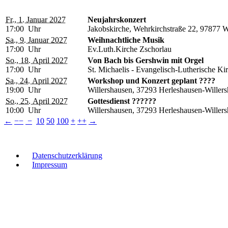
Fr., 1. Januar 2027
Neujahrskonzert
17:00 Uhr
Jakobskirche, Wehrkirchstraße 22, 97877 
Sa., 9. Januar 2027
Weihnachtliche Musik
17:00 Uhr
Ev.Luth.Kirche Zschorlau
So., 18. April 2027
Von Bach bis Gershwin mit Orgel
17:00 Uhr
St. Michaelis - Evangelisch-Lutherische Ki
Sa., 24. April 2027
Workshop und Konzert geplant ????
19:00 Uhr
Willershausen, 37293 Herleshausen-Willer
So., 25. April 2027
Gottesdienst ??????
10:00 Uhr
Willershausen, 37293 Herleshausen-Willer
←
−−
−
10
50
100
+
++
→
Datenschutzerklärung
Impressum