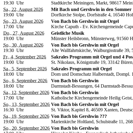
19:30 Uhr
Stadtkirche Meiningen, Markt, 98617 Mein
Sa., 22. August 2026
Mit Bach und Gershwin in den Sommer
19:00 Uhr
Dorfkirche Stolpe, Dorfstraße 4, 16540 H
So., 23. August 2026
Von Bach bis Gershwin mit Orgel
17:00 Uhr
Kirche Caputh - Ev. Kirchengemeinde Caput
Do., 27. August 2026
Geistliche Musik
19:00 Uhr
Münster Heilsbronn, Münsterweg, 91560 H
So., 30. August 2026
Von Bach bis Gershwin mit Orgel
19:30 Uhr
Alte Wallfahrtskirche, Walburgisstraße 39,
Fr., 4. September 2026
Sakrales Programm mit Orgel und 4 Po
19:00 Uhr
St. Nikolaus, Königstraße 19, 33142 Büren
Sa., 5. September 2026
Sakrales Programm mit Orgel
18:00 Uhr
Dom und Domschatz Halberstadt, Dompl. 1
So., 6. September 2026
Von Bach bis Gershwin
18:00 Uhr
Darmstadt-Bessungen, 64 Darmstadt-Bessu
Sa., 12. September 2026
Von Bach bis Gershwin
17:00 Uhr
Katholische Kirchengemeinde Heilig Geist,
So., 13. September 2026
Von Bach bis Gershwin mit Orgel
16:30 Uhr
St. Viktor, Kapitel 8, 46509 Xanten, Deuts
Sa., 19. September 2026
Von Bach bis Gershwin ???
19:00 Uhr
Marienkirche Holtland, Schulstraße 11, 26
So., 20. September 2026
Von Bach bis Gershwin