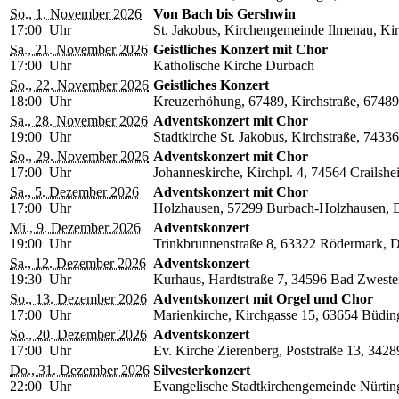
So., 1. November 2026
Von Bach bis Gershwin
17:00 Uhr
St. Jakobus, Kirchengemeinde Ilmenau, Kir
Sa., 21. November 2026
Geistliches Konzert mit Chor
17:00 Uhr
Katholische Kirche Durbach
So., 22. November 2026
Geistliches Konzert
18:00 Uhr
Kreuzerhöhung, 67489, Kirchstraße, 67489 
Sa., 28. November 2026
Adventskonzert mit Chor
19:00 Uhr
Stadtkirche St. Jakobus, Kirchstraße, 743
So., 29. November 2026
Adventskonzert mit Chor
17:00 Uhr
Johanneskirche, Kirchpl. 4, 74564 Crailsh
Sa., 5. Dezember 2026
Adventskonzert mit Chor
17:00 Uhr
Holzhausen, 57299 Burbach-Holzhausen, 
Mi., 9. Dezember 2026
Adventskonzert
19:00 Uhr
Trinkbrunnenstraße 8, 63322 Rödermark, D
Sa., 12. Dezember 2026
Adventskonzert
19:30 Uhr
Kurhaus, Hardtstraße 7, 34596 Bad Zweste
So., 13. Dezember 2026
Adventskonzert mit Orgel und Chor
17:00 Uhr
Marienkirche, Kirchgasse 15, 63654 Büdin
So., 20. Dezember 2026
Adventskonzert
17:00 Uhr
Ev. Kirche Zierenberg, Poststraße 13, 342
Do., 31. Dezember 2026
Silvesterkonzert
22:00 Uhr
Evangelische Stadtkirchengemeinde Nürting