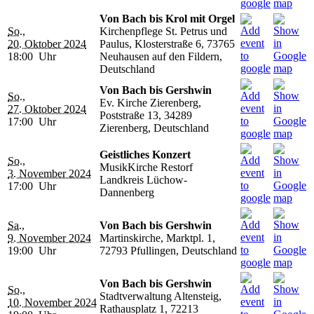
Von Bach bis Krol mit Orgel
So.,
Kirchenpflege St. Petrus und
20. Oktober 2024
Paulus, Klosterstraße 6, 73765
18:00 Uhr
Neuhausen auf den Fildern,
Deutschland
Von Bach bis Gershwin
So.,
Ev. Kirche Zierenberg,
27. Oktober 2024
Poststraße 13, 34289
17:00 Uhr
Zierenberg, Deutschland
Geistliches Konzert
So.,
MusikKirche Restorf
3. November 2024
Landkreis Lüchow-
17:00 Uhr
Dannenberg
Sa.,
Von Bach bis Gershwin
9. November 2024
Martinskirche, Marktpl. 1,
19:00 Uhr
72793 Pfullingen, Deutschland
Von Bach bis Gershwin
So.,
Stadtverwaltung Altensteig,
10. November 2024
Rathausplatz 1, 72213