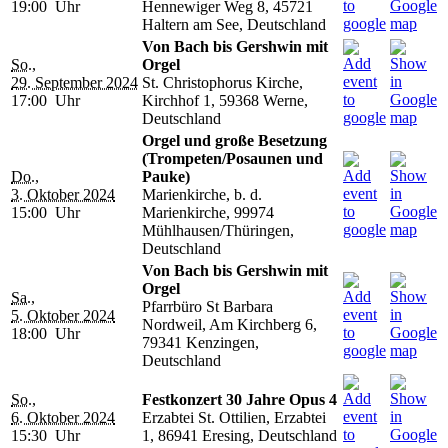
19:00 Uhr
Hennewiger Weg 8, 45721
Haltern am See, Deutschland
Von Bach bis Gershwin mit
So.,
Orgel
29. September 2024
St. Christophorus Kirche,
17:00 Uhr
Kirchhof 1, 59368 Werne,
Deutschland
Orgel und große Besetzung
(Trompeten/Posaunen und
Do.,
Pauke)
3. Oktober 2024
Marienkirche, b. d.
15:00 Uhr
Marienkirche, 99974
Mühlhausen/Thüringen,
Deutschland
Von Bach bis Gershwin mit
Orgel
Sa.,
Pfarrbüro St Barbara
5. Oktober 2024
Nordweil, Am Kirchberg 6,
18:00 Uhr
79341 Kenzingen,
Deutschland
So.,
Festkonzert 30 Jahre Opus 4
6. Oktober 2024
Erzabtei St. Ottilien, Erzabtei
15:30 Uhr
1, 86941 Eresing, Deutschland