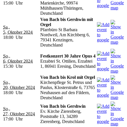
15:00 Uhr
Marienkirche, 99974
Mühlhausen/Thüringen,
Deutschland
Von Bach bis Gershwin mit
Orgel
Sa.,
Pfarrbüro St Barbara
5. Oktober 2024
Nordweil, Am Kirchberg 6,
18:00 Uhr
79341 Kenzingen,
Deutschland
So.,
Festkonzert 30 Jahre Opus 4
6. Oktober 2024
Erzabtei St. Ottilien, Erzabtei
15:30 Uhr
1, 86941 Eresing, Deutschland
Von Bach bis Krol mit Orgel
So.,
Kirchenpflege St. Petrus und
20. Oktober 2024
Paulus, Klosterstraße 6, 73765
18:00 Uhr
Neuhausen auf den Fildern,
Deutschland
Von Bach bis Gershwin
So.,
Ev. Kirche Zierenberg,
27. Oktober 2024
Poststraße 13, 34289
17:00 Uhr
Zierenberg, Deutschland