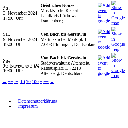
Geistliches Konzert
So.,
MusikKirche Restorf
3. November 2024
Landkreis Lüchow-
17:00 Uhr
Dannenberg
Sa.,
Von Bach bis Gershwin
9. November 2024
Martinskirche, Marktpl. 1,
19:00 Uhr
72793 Pfullingen, Deutschland
Von Bach bis Gershwin
So.,
Stadtverwaltung Altensteig,
10. November 2024
Rathausplatz 1, 72213
19:00 Uhr
Altensteig, Deutschland
←
−−
−
10
50
100
+
++
→
Datenschutzerklärung
Impressum