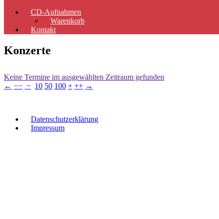
CD-Aufnahmen
Warenkorb
Kontakt
Konzerte
Keine Termine im ausgewählten Zeitraum gefunden
←
−−
−
10
50
100
+
++
→
Datenschutzerklärung
Impressum