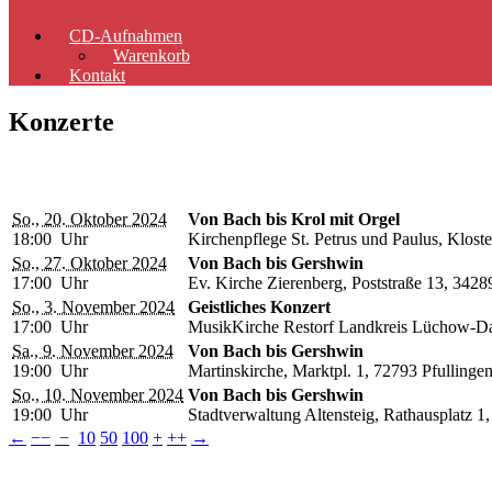
CD-Aufnahmen
Warenkorb
Kontakt
Konzerte
So., 20. Oktober 2024
Von Bach bis Krol mit Orgel
18:00 Uhr
Kirchenpflege St. Petrus und Paulus, Klost
So., 27. Oktober 2024
Von Bach bis Gershwin
17:00 Uhr
Ev. Kirche Zierenberg, Poststraße 13, 3428
So., 3. November 2024
Geistliches Konzert
17:00 Uhr
MusikKirche Restorf Landkreis Lüchow-D
Sa., 9. November 2024
Von Bach bis Gershwin
19:00 Uhr
Martinskirche, Marktpl. 1, 72793 Pfullinge
So., 10. November 2024
Von Bach bis Gershwin
19:00 Uhr
Stadtverwaltung Altensteig, Rathausplatz 1
←
−−
−
10
50
100
+
++
→