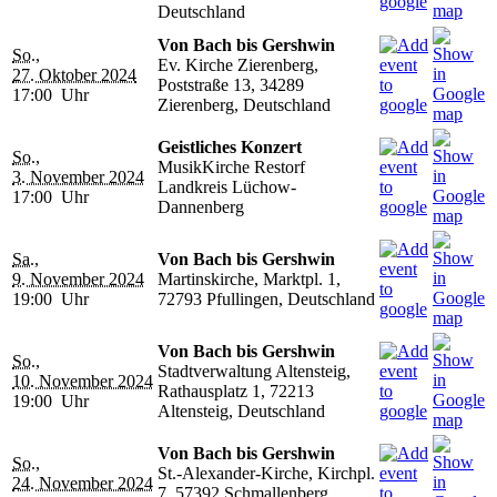
Deutschland
Von Bach bis Gershwin
So.,
Ev. Kirche Zierenberg,
27. Oktober 2024
Poststraße 13, 34289
17:00 Uhr
Zierenberg, Deutschland
Geistliches Konzert
So.,
MusikKirche Restorf
3. November 2024
Landkreis Lüchow-
17:00 Uhr
Dannenberg
Sa.,
Von Bach bis Gershwin
9. November 2024
Martinskirche, Marktpl. 1,
19:00 Uhr
72793 Pfullingen, Deutschland
Von Bach bis Gershwin
So.,
Stadtverwaltung Altensteig,
10. November 2024
Rathausplatz 1, 72213
19:00 Uhr
Altensteig, Deutschland
Von Bach bis Gershwin
So.,
St.-Alexander-Kirche, Kirchpl.
24. November 2024
7, 57392 Schmallenberg,