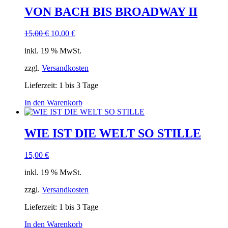
VON BACH BIS BROADWAY II
Ursprünglicher
Aktueller
15,00
€
10,00
€
Preis
Preis
inkl. 19 % MwSt.
war:
ist:
15,00 €
10,00 €.
zzgl.
Versandkosten
Lieferzeit:
1 bis 3 Tage
In den Warenkorb
WIE IST DIE WELT SO STILLE
15,00
€
inkl. 19 % MwSt.
zzgl.
Versandkosten
Lieferzeit:
1 bis 3 Tage
In den Warenkorb