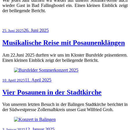
Wie jedes Jahr durften wir wieder auf unserer Sommer-Reise auch
wieder Gast in Bad Fallingbostel ein. Einen kleinen Einblick zeigt
der beiliegende Bericht.
Veröffentlicht
26. Juni 2025
25. Juni 2025
am
Musikalische Reise mit Posaunenklängen
Am 22.Juni 2025 durften wir uns im Kloster Bursfelde präsentieren.
Einen kleinen Einblick zeigt der beiliegende Bericht.
Veröffentlicht
11. April 2025
10. April 2025
am
Vier Posaunen in der Stadtkirche
Von unserem letzten Besuch in der Balingen Stadtkirche berichtet in
der Südwestpresse Zollernalbkreis unser Gast Wilfried Groh.
Veröffentlicht
12. Januar 2025
3. Januar 2025