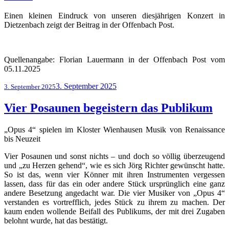
Einen kleinen Eindruck von unseren diesjährigen Konzert in
Dietzenbach zeigt der Beitrag in der Offenbach Post.
Quellenangabe: Florian Lauermann in der Offenbach Post vom
05.11.2025
Veröffentlicht
3. September 2025
3. September 2025
am
Vier Posaunen begeistern das Publikum
„Opus 4“ spielen im Kloster Wienhausen Musik von Renaissance
bis Neuzeit
Vier Posaunen und sonst nichts – und doch so völlig überzeugend
und „zu Herzen gehend“, wie es sich Jörg Richter gewünscht hatte.
So ist das, wenn vier Könner mit ihren Instrumenten vergessen
lassen, dass für das ein oder andere Stück ursprünglich eine ganz
andere Besetzung angedacht war. Die vier Musiker von „Opus 4“
verstanden es vortrefflich, jedes Stück zu ihrem zu machen. Der
kaum enden wollende Beifall des Publikums, der mit drei Zugaben
belohnt wurde, hat das bestätigt.