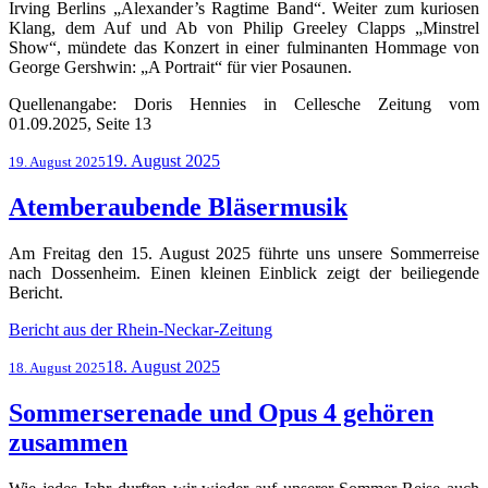
Irving Berlins „Alexander’s Ragtime Band“. Weiter zum kuriosen
Klang, dem Auf und Ab von Philip Greeley Clapps „Minstrel
Show“, mündete das Konzert in einer fulminanten Hommage von
George Gershwin: „A Portrait“ für vier Posaunen.
Quellenangabe: Doris Hennies in Cellesche Zeitung vom
01.09.2025, Seite 13
Veröffentlicht
19. August 2025
19. August 2025
am
Atemberaubende Bläsermusik
Am Freitag den 15. August 2025 führte uns unsere Sommerreise
nach Dossenheim. Einen kleinen Einblick zeigt der beiliegende
Bericht.
Bericht aus der Rhein-Neckar-Zeitung
Veröffentlicht
18. August 2025
18. August 2025
am
Sommerserenade und Opus 4 gehören
zusammen