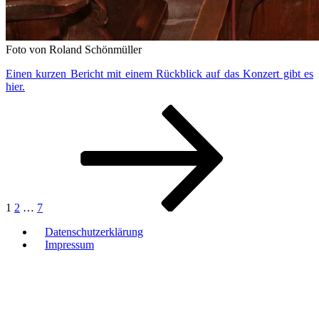
Foto von Roland Schönmüller
Einen kurzen Bericht mit einem Rückblick auf das Konzert gibt es
hier.
Seitennummerierung
Seite
Seite
Seite
Nächste
Seite
der
Beiträge
1
2
…
7
Datenschutzerklärung
Impressum