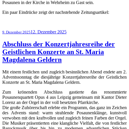
Posaunen in der Kirche in Wehrheim zu Gast sein.
Ein paar Eindrücke zeigt der nachstehende Zeitungsartikel:
Veröffentlicht
12. Dezember 2025
9. Dezember 2025
am
Abschluss der Konzertjahresreihe der
Geistlichen Konzerte an St. Maria
Magdalena Geldern
Mit einem festlichen und zugleich besinnlichen Abend endete am 2.
Adventssonntag die diesjährige Konzertjahresreihe der Geistlichen
Konzerte an St. Maria Magdalena Geldern.
Zum krönenden Abschluss gastierte das renommierte
Posaunenquartett Opus 4 aus Leipzig gemeinsam mit Kantor Dieter
Lorenz an der Orgel in der voll besetzten Pfarrkirche.
Die große Zuhörerschaft erlebte ein Programm, das ganz im Zeichen
des Advents stand: warm strahlende Posaunenklänge, kunstvoll
verwoben mit den kraftvollen und zugleich feinen Farben der Orgel.
Die Musiker präsentierten eine klangliche Vielfalt, die von festlicher
Barockmusik über bis hin zu modernen adventlichen Stücken