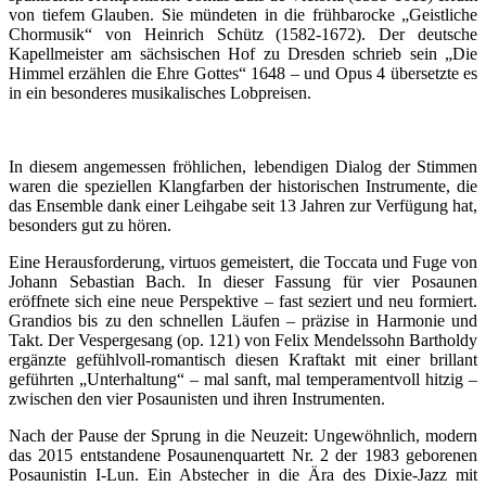
von tiefem Glauben. Sie mündeten in die frühbarocke „Geistliche
Chormusik“ von Heinrich Schütz (1582-1672). Der deutsche
Kapellmeister am sächsischen Hof zu Dresden schrieb sein „Die
Himmel erzählen die Ehre Gottes“ 1648 – und Opus 4 übersetzte es
in ein besonderes musikalisches Lobpreisen.
In diesem angemessen fröhlichen, lebendigen Dialog der Stimmen
waren die speziellen Klangfarben der historischen Instrumente, die
das Ensemble dank einer Leihgabe seit 13 Jahren zur Verfügung hat,
besonders gut zu hören.
Eine Herausforderung, virtuos gemeistert, die Toccata und Fuge von
Johann Sebastian Bach. In dieser Fassung für vier Posaunen
eröffnete sich eine neue Perspektive – fast seziert und neu formiert.
Grandios bis zu den schnellen Läufen – präzise in Harmonie und
Takt. Der Vespergesang (op. 121) von Felix Mendelssohn Bartholdy
ergänzte gefühlvoll-romantisch diesen Kraftakt mit einer brillant
geführten „Unterhaltung“ – mal sanft, mal temperamentvoll hitzig –
zwischen den vier Posaunisten und ihren Instrumenten.
Nach der Pause der Sprung in die Neuzeit: Ungewöhnlich, modern
das 2015 entstandene Posaunenquartett Nr. 2 der 1983 geborenen
Posaunistin I-Lun. Ein Abstecher in die Ära des Dixie-Jazz mit