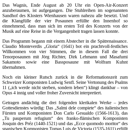
Das Wagnis, Ende August ab 20 Uhr ein Open-Air-Konzert
anzuberaumen, ist aufgegangen. Die Stuhlreihen im sogenannten
Sandhof des Klosters Wienhausen waren nahezu alle besetzt. Und
die Klangfülle der vier Posaunen erfüllte den Innenhof so
einnehmend, dass man sich im ersten Teil des Konzerts von der
Musik auf eine Reise in die Vergangenheit tragen lassen konnte.
Das Programm begann mit einem Abstecher in die Spätrenaissance.
Claudio Monteverdis „Gloria“ (1641) bot ein prachtvoll-festliches
Willkommen von vier Stimmen, die in diesem Fall die drei
Tenorposaunen mit Jörg Richter, Dirk Lehmann und Masafumi
Sakamoto sowie eine Bassposaune mit Wolfram Kuhnt
übernahmen.
Noch ein kleiner Rutsch zurück in die Reformationszeit zum
Schweizer Komponisten Ludwig Senfl. Seine Vertonung des Psalms
11 („ich werde nicht sterben, sondern leben“) klingt dankbar – von
Opus 4 innig und voller froher Zuversicht interpretiert.
Getragen andächtig die drei folgenden klerikalen Werke – jedes
Gottesdienstes würdig: Das „Salmi dele compiete“ des italienischen
Fürsten und Komponisten Don Carlo Gesualdo (1566-1613), das
„Tu pauperum refugium“ des franko-flämischen Komponisten
Josquin des Préz (1440-1521) und das „Ecce quomodo moritor“ des
spanischen Komponisten Tomas Luis de Victoria (1535-1611) erfüllt