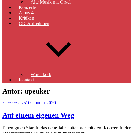
Alte Musik mit Orgel
Konzerte
Alpus 4
Kritiken
CD-Aufnahmen
Warenkorb
Kontakt
Autor:
upeuker
Veröffentlicht
10. Januar 2026
5. Januar 2026
am
Auf einem eigenen Weg
Einen guten Start in das neue Jahr hatten wir mit dem Konzert in der