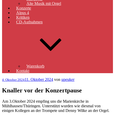
Alte Musik mit Orgel
Konzerte
Alpus 4
Kritiken
CD-Aufnahmen
Warenkorb
Kontakt
Veröffentlicht
11. Oktober 2024
von
upeuker
4. Oktober 2024
am
Knaller vor der Konzertpause
Am 3.Oktober 2024 empfing uns die Marienkirche in
Mühlhausen/Thüringen. Unterstützt wurden wie diesmal von
einigen Kollegen an der Trompete und Denny Wilke an der Orgel.