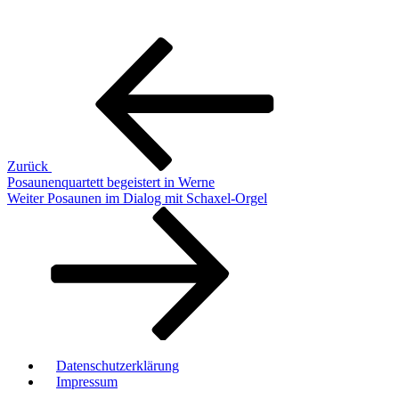
Beitragsnavigation
Vorheriger
Beitrag
Zurück
Posaunenquartett begeistert in Werne
Nächster
Weiter
Posaunen im Dialog mit Schaxel-Orgel
Beitrag
Datenschutzerklärung
Impressum