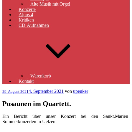
Alte Musik mit Orgel
Konzerte
Alpus 4
Kritiken
CD-Aufnahmen
Warenkorb
Kontakt
Veröffentlicht
4. September 2021
von
upeuker
29. August 2021
am
Posaunen im Quartett.
Ein Bericht über unser Konzert bei den Sankt.Marien-
Sommerkonzerten in Uelzen: