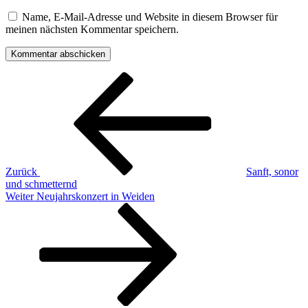
Name, E-Mail-Adresse und Website in diesem Browser für
meinen nächsten Kommentar speichern.
Beitragsnavigation
Vorheriger
Beitrag
Zurück
Sanft, sonor
und schmetternd
Nächster
Weiter
Neujahrskonzert in Weiden
Beitrag