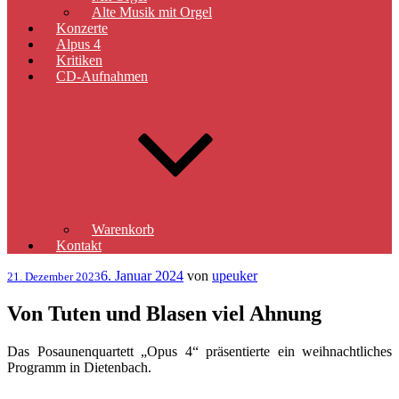
Alte Musik mit Orgel
Konzerte
Alpus 4
Kritiken
CD-Aufnahmen
Warenkorb
Kontakt
Veröffentlicht
6. Januar 2024
von
upeuker
21. Dezember 2023
am
Von Tuten und Blasen viel Ahnung
Das Posaunenquartett „Opus 4“ präsentierte ein weihnachtliches
Programm in Dietenbach.